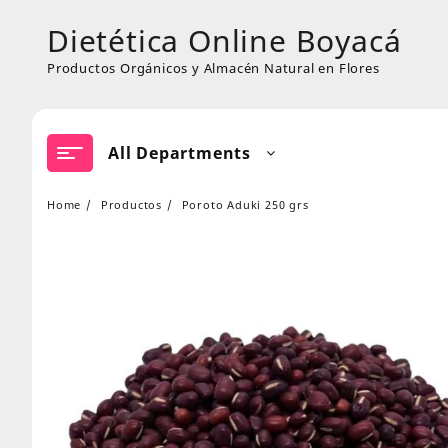
Skip
Dietética Online Boyacá
to
content
Productos Orgánicos y Almacén Natural en Flores
All Departments
Home
Productos
Poroto Aduki 250 grs