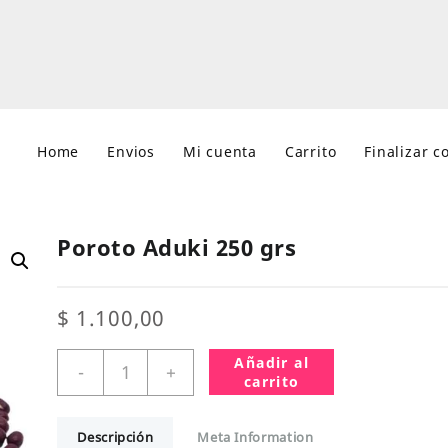
Home
Envios
Mi cuenta
Carrito
Finalizar 
Poroto Aduki 250 grs
$
1.100,00
Poroto
Añadir al
-
+
Aduki
carrito
250
grs
Descripción
Meta Information
cantidad