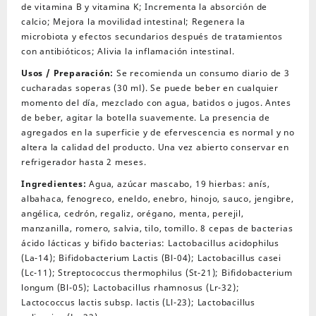
de vitamina B y vitamina K; Incrementa la absorción de
calcio; Mejora la movilidad intestinal; Regenera la
microbiota y efectos secundarios después de tratamientos
con antibióticos; Alivia la inflamación intestinal.
Usos / Preparación:
Se recomienda un consumo diario de 3
cucharadas soperas (30 ml). Se puede beber en cualquier
momento del día, mezclado con agua, batidos o jugos. Antes
de beber, agitar la botella suavemente. La presencia de
agregados en la superficie y de efervescencia es normal y no
altera la calidad del producto. Una vez abierto conservar en
refrigerador hasta 2 meses.
Ingredientes:
Agua, azúcar mascabo, 19 hierbas: anís,
albahaca, fenogreco, eneldo, enebro, hinojo, sauco, jengibre,
angélica, cedrón, regaliz, orégano, menta, perejil,
manzanilla, romero, salvia, tilo, tomillo. 8 cepas de bacterias
ácido lácticas y bifido bacterias: Lactobacillus acidophilus
(La-14); Bifidobacterium Lactis (Bl-04); Lactobacillus casei
(Lc-11); Streptococcus thermophilus (St-21); Bifidobacterium
longum (Bl-05); Lactobacillus rhamnosus (Lr-32);
Lactococcus lactis subsp. lactis (Ll-23); Lactobacillus