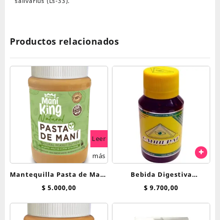
salivarius (Ls-33).
Productos relacionados
Leer
más
Mantequilla Pasta de Mani
Bebida Digestiva
Natural 485g Mani King
Calihepat x 70 ml
$
5.000,00
$
9.700,00
Sin azucar