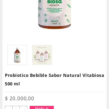
Probiotico Bebible Sabor Natural Vitabiosa
500 ml
$
20.000,00
Probiotico
Añadir al