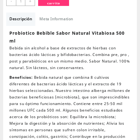
-
+
carrito
Bebible
Sabor
Natural
Descripción
Meta Information
Vitabiosa
500
Probiotico Bebible Sabor Natural Vitabiosa 500
ml
ml
cantidad
Bebida sin alcohol a base de extractos de hierbas con
bacterias ácido lácticas y bifidobacterias. Combina pre, pro ,
post y parabióticos en un mismo medio. Sabor Natural. 100%
natural. Sin lácteos, sin conservantes.
Beneficios:
Bebida natural que combina 8 cultivos
diferentes de bacterias ácido lácticas y el extracto de 19
hierbas seleccionadas. Nuestro intestino alberga millones de
bacterias beneficiosas (microbiota), que son imprescindibles
para su óptimo funcionamiento. Contiene entre 25-50 mil
millones UFC cada 500 ml. Algunos beneficios estudiados
acerca de los probióticos son: Equilibra la microbiota;
Mejora la digestión y la absorción de nutrientes; Alivia los
síntomas en personas que sufren colon irritable,
constipación, colitis, gastritis; Contribuye en la producción