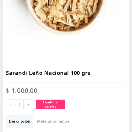
Sarandi Leño Nacional 100 grs
$
1.000,00
Sarandi
Añadir al
-
+
carrito
Leño
Nacional
100
Descripción
Meta Information
grs