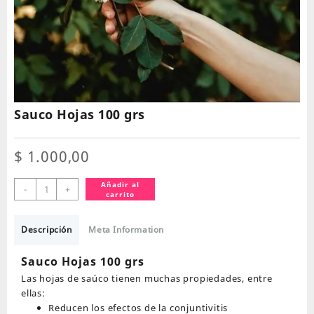
Sauco Hojas 100 grs
$
1.000,00
Sauco
Añadir al
-
+
carrito
Hojas
100
grs
Descripción
Meta Information
cantidad
Sauco Hojas 100 grs
Las hojas de saúco tienen muchas propiedades, entre
ellas:
Reducen los efectos de la conjuntivitis