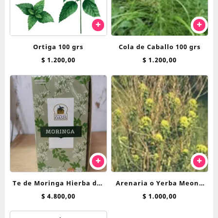
Ortiga 100 grs
Cola de Caballo 100 grs
$
1.200,00
$
1.200,00
Te de Moringa Hierba del
Arenaria o Yerba Meona
Oasis saquitos
100 grs
$
4.800,00
$
1.000,00