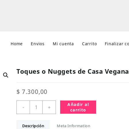
Home
Envios
Mi cuenta
Carrito
Finalizar 
Toques o Nuggets de Casa Vegan
$
7.300,00
Toques
Añadir al
-
+
o
carrito
Nuggets
de
Descripción
Meta Information
Casa