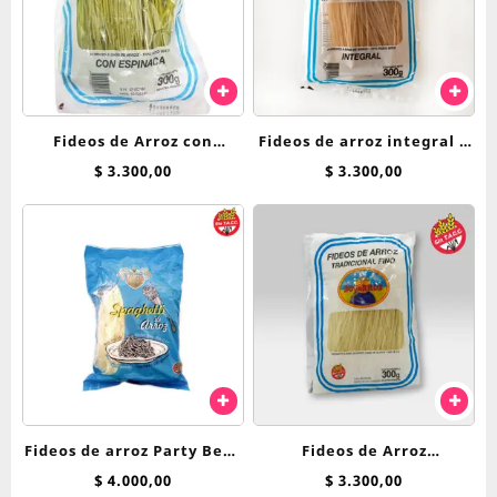
Fideos de Arroz con
Fideos de arroz integral x
Espinaca Soyarroz x 300 g
300 gr – Soyarroz
$
3.300,00
$
3.300,00
SIN TACC
Fideos de arroz Party Beck
Fideos de Arroz
de Argendiet
Tradicional Fino x 300gr
$
4.000,00
$
3.300,00