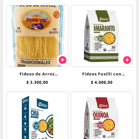
sin TACC Soyarroz
Fideos de Arroz
Fideos Fusilli con
Tradicional x 300gr sin
Amaranto Libre de Gluten
$
3.300,00
$
4.000,00
TACC Soyarroz
Wakas 300 g