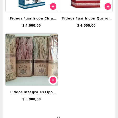
Fideos Fusilli con Chia
Fideos Fusilli con Quinoa
Libre de Gluten Wakas 300
Libre de Gluten Wakas 300
$
4.000,00
$
4.000,00
g
g
Fideos integrales tipo
tallarines x 500 gr LILEN
$
5.900,00