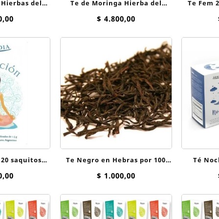
 Hierbas del
Te de Moringa Hierba del
T
quitos
Oasis saquitos
0,00
$
4.800,00
 20 saquitos
Te Negro en Hebras por 100
Té Noche x 25 saq
dia
Grs
0,00
$
1.000,00