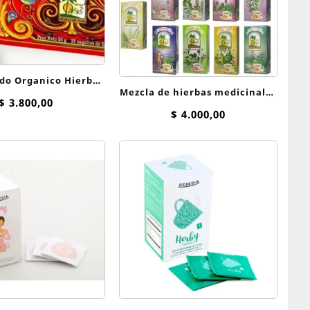
do Organico Hierbas
Mezcla de hierbas medicinales
 Oasis x 25 saq
$
3.800,00
Oasis saquitos
$
4.000,00