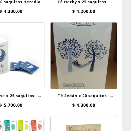
e Fem 20 saquitos Heredia
Té Herby x 25 saquitos –
Heredia
$
4.300,00
$
4.200,00
uitos –
Té Sedán x 20 saquitos -
HEREDIA
Heredia
$
5.700,00
$
4.300,00