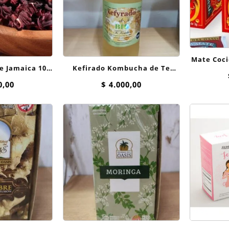
Mate Coci
de Jamaica 100
Kefirado Kombucha de Te
Del
s
Verde 500 ml
0,00
$
4.000,00