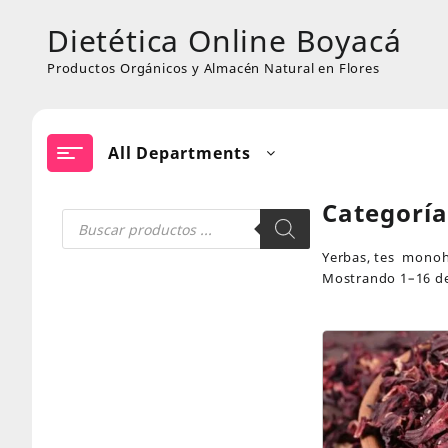
Skip
Dietética Online Boyacá
to
content
Productos Orgánicos y Almacén Natural en Flores
All Departments
Categorí
Búsqueda
de
productos
Yerbas, tes monoh
Mostrando 1–16 de