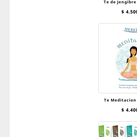
Te de Jengibre
Oasis sa
$
4.50
Te Meditacion
Here
$
4.40