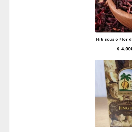
Hibiscus o Flor 
gr
$
4.00