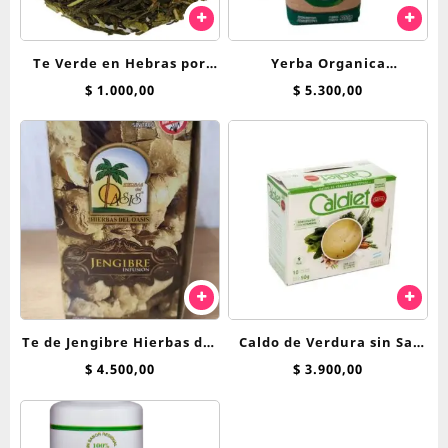
Te Verde en Hebras por
Yerba Organica
100 Grs
Tradicional Roapipo 500 g
$
1.000,00
$
5.300,00
Te de Jengibre Hierbas del
Caldo de Verdura sin Sal
Oasis saquitos
Caldiet x 10 sobres
$
4.500,00
$
3.900,00