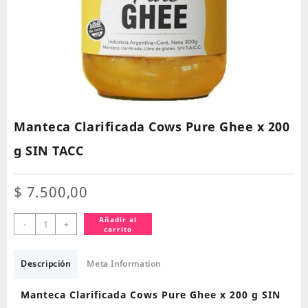
Manteca Clarificada Cows Pure Ghee x 200
g SIN TACC
$
7.500,00
Manteca
Añadir al
-
+
carrito
Clarificada
Cows
Pure
Descripción
Meta Information
Ghee
x
Manteca Clarificada Cows Pure Ghee x 200 g SIN
200