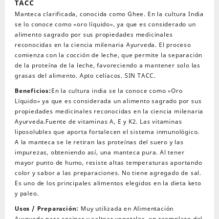
TACC
g
Manteca clarificada, conocida como Ghee. En la cultura India
SIN
se lo conoce como «oro líquido», ya que es considerado un
TACC
alimento sagrado por sus propiedades medicinales
cantidad
reconocidas en la ciencia milenaria Ayurveda. El proceso
comienza con la cocción de leche, que permite la separación
de la proteína de la leche, favoreciendo a mantener solo las
grasas del alimento. Apto celíacos. SIN TACC.
Beneficios:
En la cultura india se la conoce como «Oro
Líquido» ya que es considerada un alimento sagrado por sus
propiedades medicinales reconocidas en la ciencia milenaria
Ayurveda.Fuente de vitaminas A, E y K2. Las vitaminas
liposolubles que aporta fortalecen el sistema inmunológico.
A la manteca se le retiran las proteínas del suero y las
impurezas, obteniendo así, una manteca pura. Al tener
mayor punto de humo, resiste altas temperaturas aportando
color y sabor a las preparaciones. No tiene agregado de sal.
Es uno de los principales alimentos elegidos en la dieta keto
y paleo.
Usos / Preparación:
Muy utilizada en Alimentación
Ayurveda para cocinar y saltear vegetales, en reemplazo del