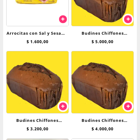
Arrocitas con Sal y Sesamo
Budines Chiffones
Cerealko x 101 g SIN TACC
Breadnet
$
1.600,00
$
5.000,00
Budines Chiffones
Budines Chiffones
Breadnet 250 Grs
Breadnet Sin Azucar 250
$
3.200,00
$
4.000,00
Grs