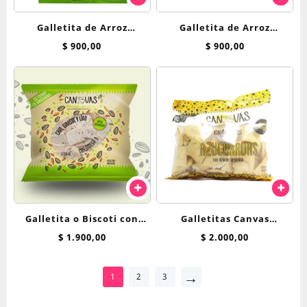
Galletita de Arroz
Galletita de Arroz
Crisppino Crema
Crisppino Oliva y Hierbas
$
900,00
$
900,00
Ciboulette 50 g
50 g
Galletita o Biscoti con
Galletitas Canvas
chia girasol y lino Canvas
Azucaradas Veganas
$
1.900,00
$
2.000,00
→
1
2
3