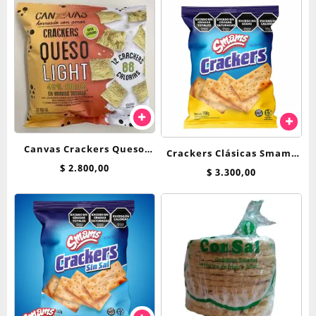
Canvas Crackers Queso
Crackers Clásicas Smams
Light x 100 Grs
$
2.800,00
150 grs
$
3.300,00