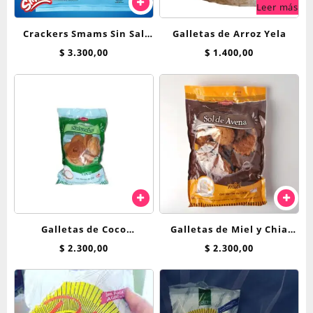
Leer más
Crackers Smams Sin Sal
Galletas de Arroz Yela
150gr
$
3.300,00
$
1.400,00
Galletas de Coco
Galletas de Miel y Chia
Naturales Nutresan 250
250GR Nutresan
$
2.300,00
$
2.300,00
grs